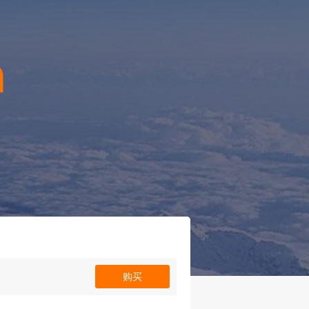
n
！
购买